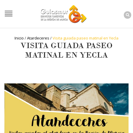
Inicio
/
Atardeceres
/
Visita guiada paseo matinal en Yecla
VISITA GUIADA PASEO
MATINAL EN YECLA