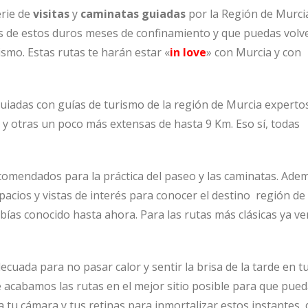
rie de
visitas
y
caminatas guiadas
por la Región de Murcia
és de estos duros meses de confinamiento y que puedas volv
ismo. Estas rutas te harán estar «
in love
» con Murcia y con
 guiadas con guías de turismo de la región de Murcia experto
y otras un poco más extensas de hasta 9 Km. Eso sí, todas
comendados para la práctica del paseo y las caminatas. Ade
pacios y vistas de interés para conocer el destino región de
bías conocido hasta ahora. Para las rutas más clásicas ya ve
cuada para no pasar calor y sentir la brisa de la tarde en t
 acabamos las rutas en el mejor sitio posible para que pue
 tu cámara y tus retinas para inmortalizar estos instantes,