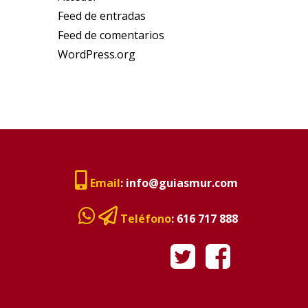
Feed de entradas
Feed de comentarios
WordPress.org
Email
:
info@guiasmur.com
Teléfono
:
616 717 888