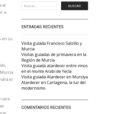
 al
BUSCAR
er a
ENTRADAS RECIENTES
s en su
Visita guiada Francisco Salzillo y
Murcia
Visitas guiadas de primavera en la
Región de Murcia
más,
Visita guiada atardecer entre vinos
en el monte Arabí de Yecla
 Murcia
Visita guiada Atardecer en Mursiya
ndrá el
Atardecer en Cartagena, la luz del
modernismo
u cara
das
COMENTARIOS RECIENTES
 que