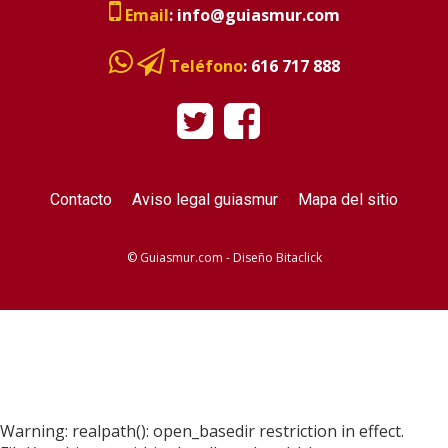
Email
:
info@guiasmur.com
Teléfono
:
616 717 888
Contacto
Aviso legal guiasmur
Mapa del sitio
© Guiasmur.com - Diseño
Bitaclick
Warning: realpath(): open_basedir restriction in effect.