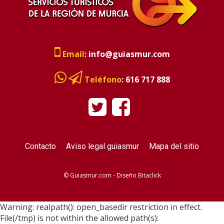
Email
:
info@guiasmur.com
Teléfono
:
616 717 888
Contacto
Aviso legal guiasmur
Mapa del sitio
© Guiasmur.com - Diseño
Bitaclick
Warning: realpath(): open_basedir restriction in effect.
File(/tmp) is not within the allowed path(s):