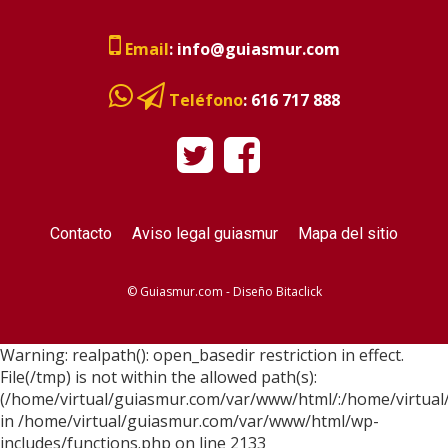
Email
:
info@guiasmur.com
Teléfono
:
616 717 888
Contacto
Aviso legal guiasmur
Mapa del sitio
© Guiasmur.com - Diseño
Bitaclick
Warning: realpath(): open_basedir restriction in effect.
File(/tmp) is not within the allowed path(s):
(/home/virtual/guiasmur.com/var/www/html/:/home/virtual
in /home/virtual/guiasmur.com/var/www/html/wp-
includes/functions.php on line 2133