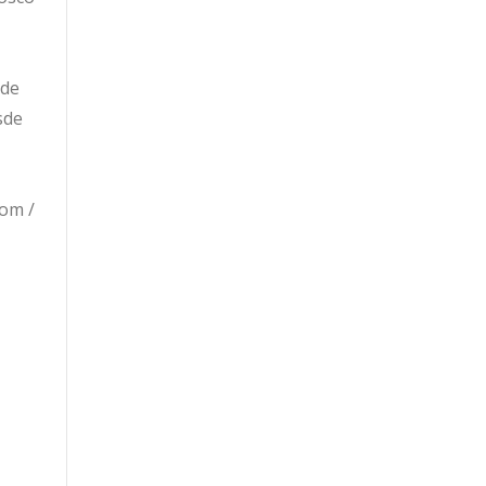
sde
sde
om /