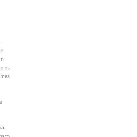
,
de
on
ue es
e mes
e
ia
osco