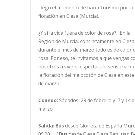
Llegó el momento de hacer turismo por la
floración en Cieza (Murcia).
¿Y si la vida fuera de color de rosa?…En la
Región de Murcia, concretamente en Cieza
durante el mes de marzo todo es de color 
rosa. Por eso, te invitamos a que vengas c
nosotros a vivir el espectáculo sensorial q
la floración del melocotón de Cieza en est
de marzo.
Cuando:
Sábados 29 de febrero y 7 y 14 d
marzo
Salida:
Bus
desde Glorieta de España Murc
09:00 H /
Bus
desde Cieza Plaza San Juan B