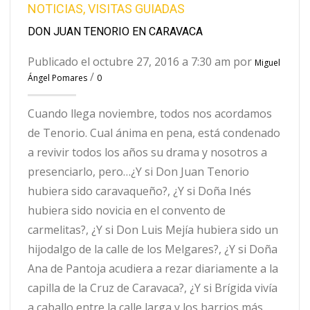
NOTICIAS
,
VISITAS GUIADAS
DON JUAN TENORIO EN CARAVACA
Publicado el octubre 27, 2016 a 7:30 am por
Miguel
/
Ángel Pomares
0
Cuando llega noviembre, todos nos acordamos
de Tenorio. Cual ánima en pena, está condenado
a revivir todos los años su drama y nosotros a
presenciarlo, pero…¿Y si Don Juan Tenorio
hubiera sido caravaqueño?, ¿Y si Doña Inés
hubiera sido novicia en el convento de
carmelitas?, ¿Y si Don Luis Mejía hubiera sido un
hijodalgo de la calle de los Melgares?, ¿Y si Doña
Ana de Pantoja acudiera a rezar diariamente a la
capilla de la Cruz de Caravaca?, ¿Y si Brígida vivía
a caballo entre la calle larga y los barrios más