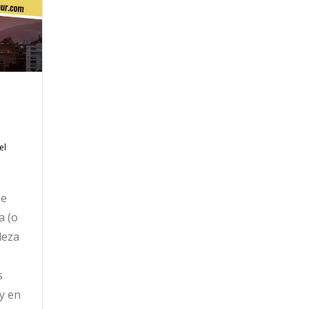
el
se
a (o
leza
s
y en