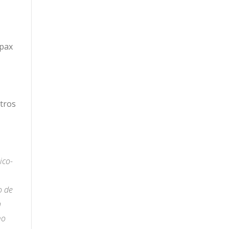
 pax
otros
ico-
o de
n
mo