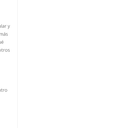
lar y
 más
ué
otros
tro