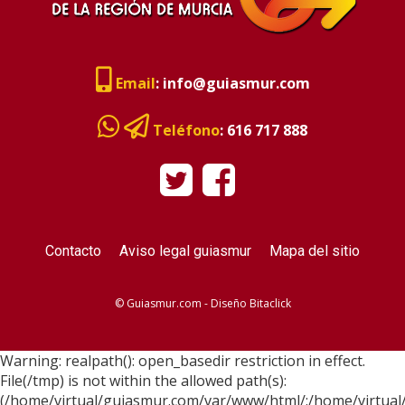
Email
:
info@guiasmur.com
Teléfono
:
616 717 888
Contacto
Aviso legal guiasmur
Mapa del sitio
© Guiasmur.com - Diseño
Bitaclick
Warning: realpath(): open_basedir restriction in effect.
File(/tmp) is not within the allowed path(s):
(/home/virtual/guiasmur.com/var/www/html/:/home/virtual