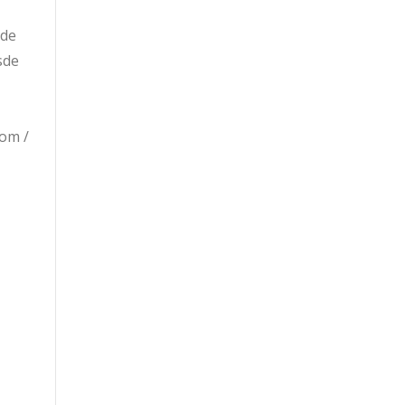
sde
sde
om /