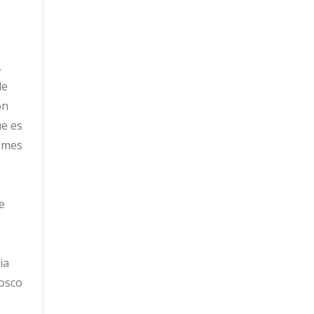
,
de
on
ue es
e mes
e
ia
osco