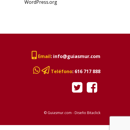
WordPress.org
Email
:
info@guiasmur.com
Teléfono
:
616 717 888
© Guiasmur.com - Diseño
Bitaclick