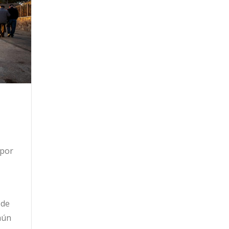
 por
 de
aún