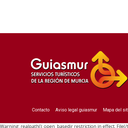
Contacto
Aviso legal guiasmur
Mapa del sit
Warning: realpath(): open_basedir restriction in effect. File(/