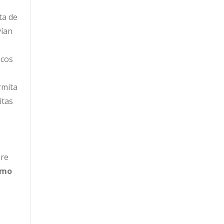
ta de
vían
scos
rmita
itas
pre
ismo