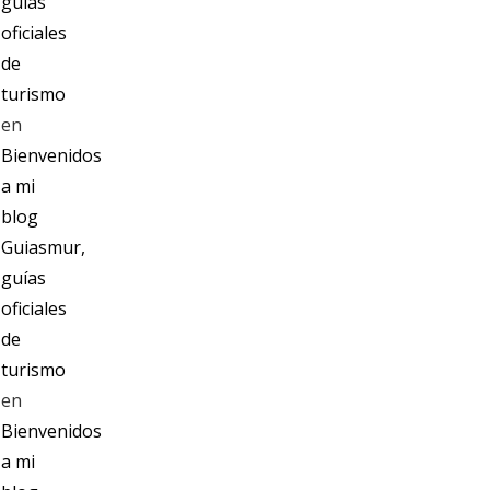
guías
oficiales
de
turismo
en
Bienvenidos
a mi
blog
Guiasmur,
guías
oficiales
de
turismo
en
Bienvenidos
a mi