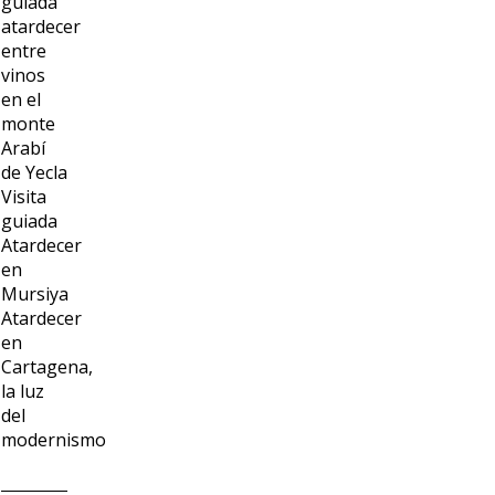
guiada
atardecer
entre
vinos
en el
monte
Arabí
de Yecla
Visita
guiada
Atardecer
en
Mursiya
Atardecer
en
Cartagena,
la luz
del
modernismo