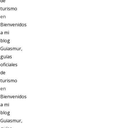
de
turismo
en
Bienvenidos
a mi
blog
Guiasmur,
guías
oficiales
de
turismo
en
Bienvenidos
a mi
blog
Guiasmur,