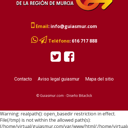
Email
:
info@guiasmur.com
Teléfono
:
616 717 888
Contacto
Aviso legal guiasmur
Mapa del sitio
© Guiasmur.com - Diseño
Bitaclick
Warning: realpath(): open_basedir restriction in effect.
File(/tmp) is not within the allowed path(s):
(/home/virtual/guiasmur.com/var/www/html/:/home/virtual