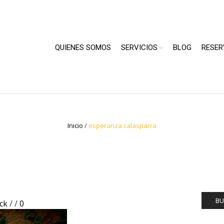
QUIENES SOMOS
SERVICIOS
BLOG
RESER
Inicio
/
esperanza calasparra
BU
ick
/
/
0