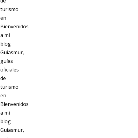
de
turismo
en
Bienvenidos
a mi
blog
Guiasmur,
guías
oficiales
de
turismo
en
Bienvenidos
a mi
blog
Guiasmur,