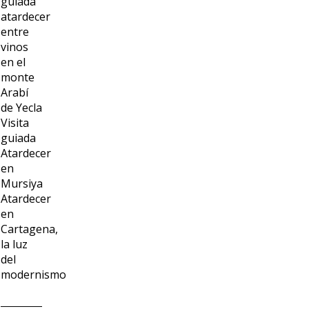
guiada
atardecer
entre
vinos
en el
monte
Arabí
de Yecla
Visita
guiada
Atardecer
en
Mursiya
Atardecer
en
Cartagena,
la luz
del
modernismo