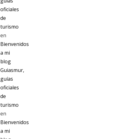
guías
oficiales
de
turismo
en
Bienvenidos
a mi
blog
Guiasmur,
guías
oficiales
de
turismo
en
Bienvenidos
a mi